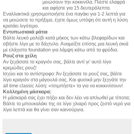
µειώσουν την κοκκινίλα. Πιέστε ελαφρά
και αφήστε για 15 δευτερόλεπτα.
Εναλλακτικά χρησιµοποιήστε ένα παγάκι για 1-2 λεπτά για
να μειώσετε το πρήξιµο, έχετε όµως υπόψη ότι αυτή η λύση
κρατάει λιγότερο.
Εντυπωσιακά µάτια
Βάλτε λευκό µολύβι κατά µήκος των κάτω βλεφαρίδων και
σβήστε λίγο µε το δάχτυλο. Αναµείξτε επίσης µια λευκή σκιά
µε ελάχιστο foundation για λάµψη κάτω από τα φρύδια.
Ρουζ στα χείλη
Aν ξεχάσατε το κραγιόν σας, βάλτε αντί γι’ αυτό λίγο
κρεµώδες ρουζ!
Ισχύει και το αντίστροφο: Άν ξεχάσατε το ρουζ σας, βάλτε
λίγο κραγιόν στα µάγουλά σας. Και φυσικά µην ξεχνάτε την
all time classic λύση: «τσιµπήστε» τα για να κοκκινίσουν!
Κολληµένη µάσκαρα;
Η µάσκαρά σας έχει πήξει και δεν λέει να απλωθεί µε τίποτα;
Βάλτε το µπουκαλάκι της σε λίγο χλιαρό προς ζεστό νερό για
λίγα λεπτά και θα γίνει σαν καινούργια.