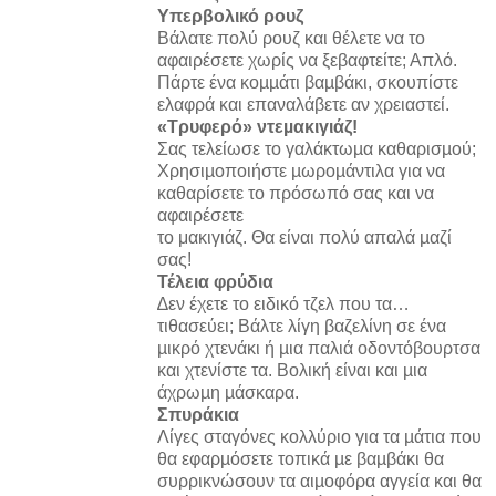
Υπερβολικό ρουζ
Βάλατε πολύ ρουζ και θέλετε να το
αφαιρέσετε χωρίς να ξεβαφτείτε; Απλό.
Πάρτε ένα κοµµάτι βαµβάκι, σκουπίστε
ελαφρά και επαναλάβετε αν χρειαστεί.
«Tρυφερό» ντεµακιγιάζ!
Σας τελείωσε το γαλάκτωµα καθαρισµού;
Χρησιµοποιήστε µωροµάντιλα για να
καθαρίσετε το πρόσωπό σας και να
αφαιρέσετε
το μακιγιάζ. Θα είναι πολύ απαλά µαζί
σας!
Τέλεια φρύδια
∆εν έχετε το ειδικό τζελ που τα…
τιθασεύει; Βάλτε λίγη βαζελίνη σε ένα
µικρό χτενάκι ή µια παλιά οδοντόβουρτσα
και χτενίστε τα. Βολική είναι και µια
άχρωµη µάσκαρα.
Σπυράκια
Λίγες σταγόνες κολλύριο για τα µάτια που
θα εφαρµόσετε τοπικά µε βαµβάκι θα
συρρικνώσουν τα αιµοφόρα αγγεία και θα